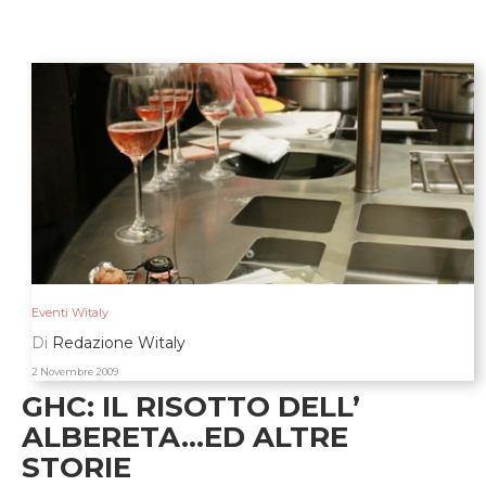
Eventi Witaly
Di
Redazione Witaly
2 Novembre 2009
GHC: IL RISOTTO DELL’
ALBERETA…ED ALTRE
STORIE
i ragazzi di Marchesi e in primo piano la targa d' argen
to dei GHC