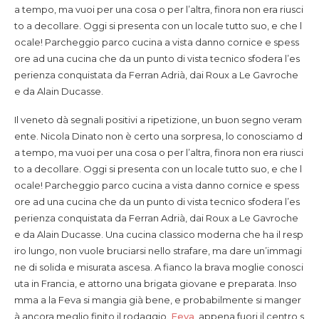
a tempo, ma vuoi per una cosa o per l’altra, finora non era riusci
to a decollare. Oggi si presenta con un locale tutto suo, e che l
ocale! Parcheggio parco cucina a vista danno cornice e spess
ore ad una cucina che da un punto di vista tecnico sfodera l’es
perienza conquistata da Ferran Adrià, dai Roux a Le Gavroche
e da Alain Ducasse.
Il veneto dà segnali positivi a ripetizione, un buon segno veram
ente. Nicola Dinato non è certo una sorpresa, lo conosciamo d
a tempo, ma vuoi per una cosa o per l’altra, finora non era riusci
to a decollare. Oggi si presenta con un locale tutto suo, e che l
ocale! Parcheggio parco cucina a vista danno cornice e spess
ore ad una cucina che da un punto di vista tecnico sfodera l’es
perienza conquistata da Ferran Adrià, dai Roux a Le Gavroche
e da Alain Ducasse.
Una cucina classico moderna che ha il resp
iro lungo, non vuole bruciarsi nello strafare, ma dare un’immagi
ne di solida e misurata ascesa. A fianco la brava moglie conosci
uta in Francia, e attorno una brigata giovane e preparata. Inso
mma a la Feva si mangia già bene, e probabilmente si manger
à ancora meglio finito il rodaggio.
Feva
, appena fuori il centro s