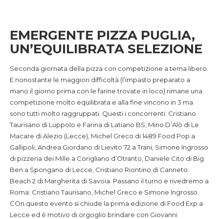
EMERGENTE PIZZA PUGLIA,
UN’EQUILIBRATA SELEZIONE
Seconda giornata della pizza con competizione a tema libero.
E nonostante le maggiori difficoltà (l’impasto preparato a
mano il giorno prima con le farine trovate in loco) rimane una
competizione molto equilibrata e alla fine vincono in 3 ma
sono tutti molto raggruppati. Questi i concorrenti: Cristiano
Taurisano di Luppolo e Farina di Latiano BS, Mino D’Alò di Le
Macare di Alezio (Lecce), Michel Greco di 1489 Food Pop a
Gallipoli, Andrea Giordano di Lievito 72 a Trani, Simone Ingrosso
di pizzeria dei Mille a Corigliano d’Otranto, Daniele Cito di Big
Ben a Spongano di Lecce, Cristiano Riontino di Canneto
Beach 2 di Margherita di Savoia. Passano il turno e rivedremo a
Roma: Cristiano Taurisano, Michel Greco e Simone Ingrosso.
COn questo evento si chiude la prima edizione di Food Exp a
Lecce ed è motivo di orgoglio brindare con Giovanni