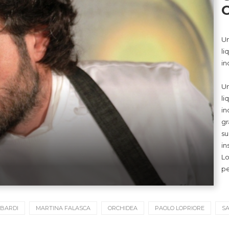
Un
li
in
Un
li
in
gr
su
in
Lo
pe
 BARDI
MARTINA FALASCA
ORCHIDEA
PAOLO LOPRIORE
SA