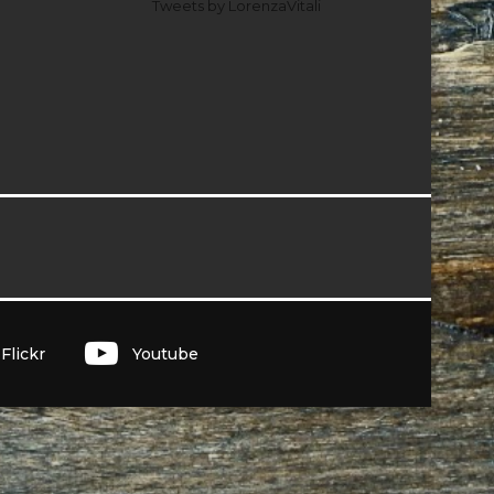
Tweets by LorenzaVitali
I
Flickr
Youtube