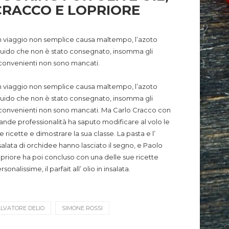
CRACCO E LOPRIORE
 viaggio non semplice causa maltempo, l’azoto
quido che non è stato consegnato, insomma gli
convenienti non sono mancati.
 viaggio non semplice causa maltempo, l’azoto
quido che non è stato consegnato, insomma gli
convenienti non sono mancati.
Ma Carlo Cracco con
ande professionalità ha saputo modificare al volo le
e ricette e dimostrare la sua classe. La pasta e l’
salata di orchidee hanno lasciato il segno, e Paolo
priore ha poi concluso con una delle sue ricette
rsonalissime, il parfait all’ olio in insalata.
LVATORE DELIO
SIMONE ROSSI