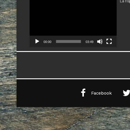
Video
La ri
Player
00:00
03:49
Facebook