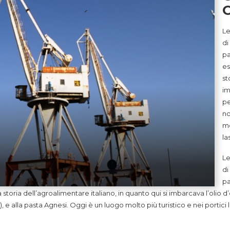
Le
di
pa
es
st
im
pe
no
mo
la
Le
di
pa
 storia dell’agroalimentare italiano, in quanto qui si imbarcava l’olio d’
), e alla pasta Agnesi. Oggi è un luogo molto più turistico e nei portici 