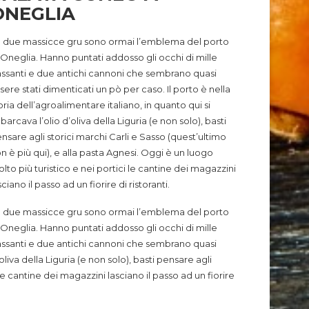
ONEGLIA
 due massicce gru sono ormai l’emblema del porto
 Oneglia. Hanno puntati addosso gli occhi di mille
ssanti e due antichi cannoni che sembrano quasi
sere stati dimenticati un pò per caso. Il porto è nella
oria dell’agroalimentare italiano, in quanto qui si
barcava l’olio d’oliva della Liguria (e non solo), basti
nsare agli storici marchi Carli e Sasso (quest’ultimo
n è più qui), e alla pasta Agnesi. Oggi è un luogo
lto più turistico e nei portici le cantine dei magazzini
sciano il passo ad un fiorire di ristoranti.
 due massicce gru sono ormai l’emblema del porto
 Oneglia. Hanno puntati addosso gli occhi di mille
ssanti e due antichi cannoni che sembrano quasi
oliva della Liguria (e non solo), basti pensare agli
le cantine dei magazzini lasciano il passo ad un fiorire