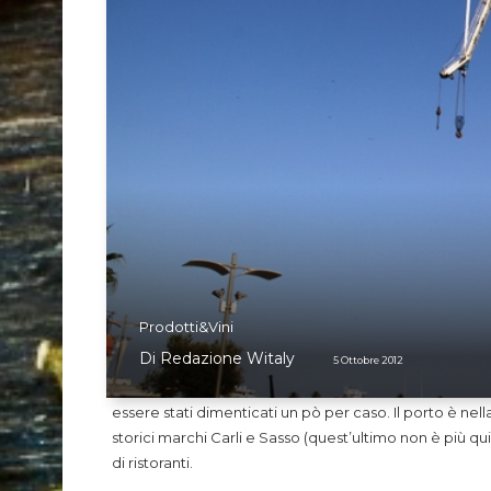
Prodotti&Vini
Di
Redazione Witaly
5 Ottobre 2012
essere stati dimenticati un pò per caso. Il porto è nella
storici marchi Carli e Sasso (quest’ultimo non è più qui
di ristoranti.