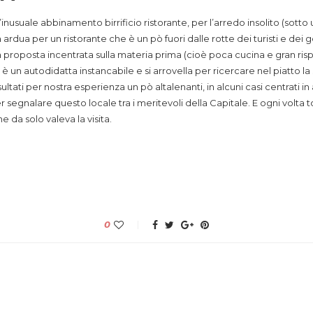
er l’inusuale abbinamento birrificio ristorante, per l’arredo insolito (sot
ardua per un ristorante che è un pò fuori dalle rotte dei turisti e dei g
alla proposta incentrata sulla materia prima (cioè poca cucina e gran risp
è un autodidatta instancabile e si arrovella per ricercare nel piatto l
ltati per nostra esperienza un pò altalenanti, in alcuni casi centrati i
segnalare questo locale tra i meritevoli della Capitale. E ogni volta 
e da solo valeva la visita.
0