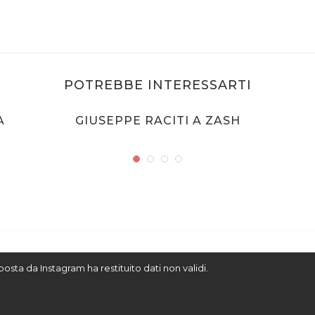
POTREBBE INTERESSARTI
A
GIUSEPPE RACITI A ZASH
sposta da Instagram ha restituito dati non validi.