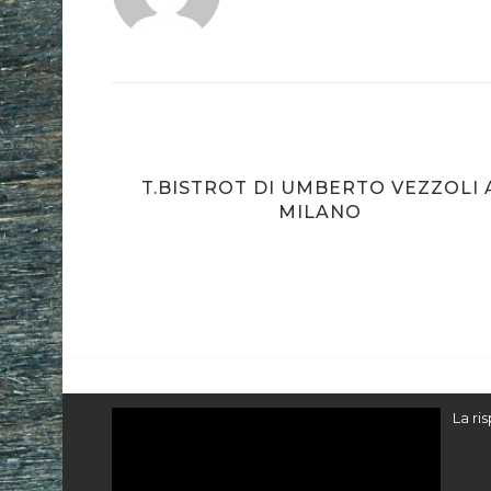
INA DI
T.BISTROT DI UMBERTO VEZZOLI 
MILANO
Video
La ri
Player