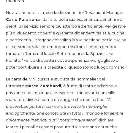
moderna”
Novità anche in sala, con la direzione del Restaurant Manager
Carlo Paragona
, dall’alto della sua esperienza, per offrire ai
clienti un servizio sempre più attento ed efficiente. Per gestire
più di duecento coperti e quaranta dipendenti tra sala, cucina
e pasticceria. Paragona consolida la sua passione per la cucina
e il servizio di sala con importanti risultati a Londra per poi
tornare a Roma nel locale Settembrini e da Spazio Niko
Romito. “Felice di questa nuova esperienza e orgoglioso di
poter contribuire alla crescita di questo storico luogo romano.”
La carta dei vini, curata e studiata dal sommelier del
ristorante
Marco Zambardi,
è frutto di tanta dedizione e
passione che continua a crescere e a rinnovarsi con mille
sfumature diverse come un viaggio che non ha fine:
“Ci
piacerebbe portarvi con noi attraverso le meraviglie
enologiche italiane conosciute in tutto il mondo e far sentire
dolcemente inebriati tutti i nostri cinque sensi”
dichiara
Marco. I piccoli e i grandi produttori si alternano a storiche