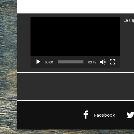
Video
La ri
Player
00:00
03:49
Facebook