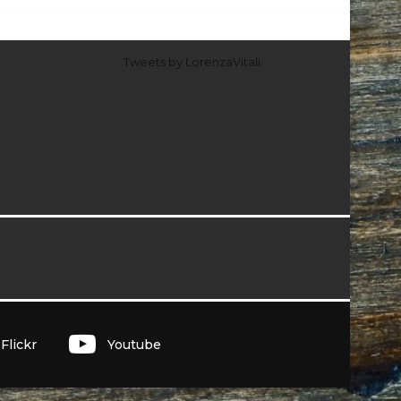
Tweets by LorenzaVitali
I
Flickr
Youtube