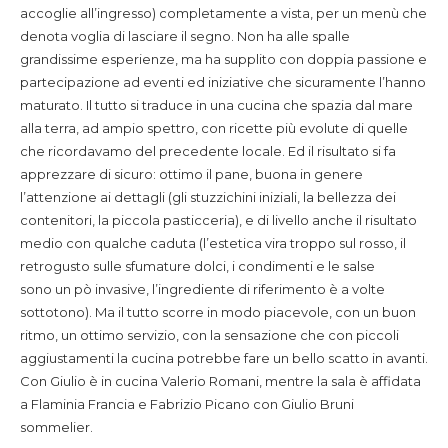
accoglie all’ingresso) completamente a vista, per un menù che
denota voglia di lasciare il segno. Non ha alle spalle
grandissime esperienze, ma ha supplito con doppia passione e
partecipazione ad eventi ed iniziative che sicuramente l’hanno
maturato. Il tutto si traduce in una cucina che spazia dal mare
alla terra, ad ampio spettro, con ricette più evolute di quelle
che ricordavamo del precedente locale. Ed il risultato si fa
apprezzare di sicuro: ottimo il pane, buona in genere
l’attenzione ai dettagli (gli stuzzichini iniziali, la bellezza dei
contenitori, la piccola pasticceria), e di livello anche il risultato
medio con qualche caduta (l’estetica vira troppo sul rosso, il
retrogusto sulle sfumature dolci, i condimenti e le salse
sono un pò invasive, l’ingrediente di riferimento è a volte
sottotono). Ma il tutto scorre in modo piacevole, con un buon
ritmo, un ottimo servizio, con la sensazione che con piccoli
aggiustamenti la cucina potrebbe fare un bello scatto in avanti.
Con Giulio è in cucina Valerio Romani, mentre la sala è affidata
a Flaminia Francia e Fabrizio Picano con Giulio Bruni
sommelier.