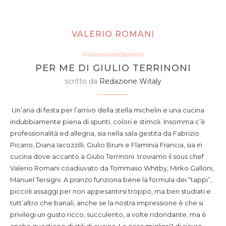
VALERIO ROMANI
Ristorazione&Ospitalità
PER ME DI GIULIO TERRINONI
scritto da
Redazione Witaly
Un’aria di festa per l’arrivo della stella michelin e una cucina
indubbiamente piena di spunti, colori e stimoli. Insomma c’è
professionalità ed allegria, sia nella sala gestita da Fabrizio
Picano, Diana Iacozzilli, Giulio Bruni e Flaminia Francia, sia in
cucina dove accanto a Giulio Terrinoni troviamo il sous chef
Valerio Romani coadiuvato da Tommaso Whitby, Mirko Galloni,
Manuel Tersigni. A pranzo funziona bene la formula dei “tappi”,
piccoli assaggi per non appesantirsi troppo, ma ben studiati e
tutt’altro che banali, anche se la nostra impressione è che si
privilegi un gusto ricco, succulento, a volte ridondante, ma è