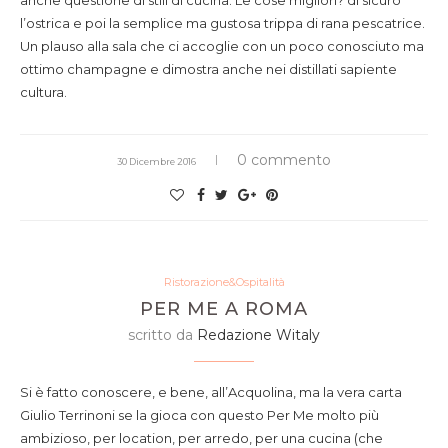
anche questione di stili di cucina. Le cose migliori? di sicuro
l’ostrica e poi la semplice ma gustosa trippa di rana pescatrice.
Un plauso alla sala che ci accoglie con un poco conosciuto ma
ottimo champagne e dimostra anche nei distillati sapiente
cultura.
0 commento
30 Dicembre 2016
Ristorazione&Ospitalità
PER ME A ROMA
scritto da
Redazione Witaly
Si è fatto conoscere, e bene, all’Acquolina, ma la vera carta
Giulio Terrinoni se la gioca con questo Per Me molto più
ambizioso, per location, per arredo, per una cucina (che