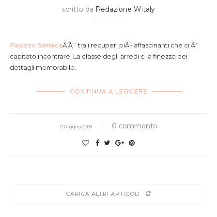
scritto da
Redazione Witaly
Palazzo Seneca
Â Ã¨ tra i recuperi piÃ¹ affascinanti che ci Ã¨
capitato incontrare. La classe degli arredi e la finezza dei
dettagli memorabile.
CONTINUA A LEGGERE
0 commento
11 Giugno 2009
CARICA ALTRI ARTICOLI