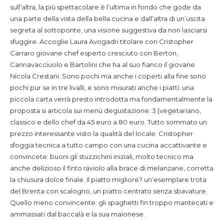
sull’altra, la più spettacolare è l’ultima in fondo che gode da
una parte della vista della bella cucina e dall’altra di un’uscita
segreta al sottoponte, una visione suggestiva da non lasciarsi
sfuggire. Accoglie Laura Avogadri titolare con Cristopher
Carraro giovane chef esperto cresciuto con Berton,
Cannavacciuolo e Bartolini che ha al suo fianco il giovane
Nicola Crestani. Sono pochi ma anche i coperti alla fine sono
pochi pur se in tre livalli, e sono misurati anche i piatti: una
piccola carta verrà presto introdotta ma fondamentalmente la
proposta si articola sui menù degustazione: 3 (vegetariano,
classico e dello chef da 45 euro a 80 euro. Tutto sommato un
prezzo interessante visto la qualità del locale. Cristopher
sfoggia tecnica a tutto campo con una cucina accattivante e
convincete: buoni gli stuzzichini iniziali, molto tecnico ma
anche delizioso il finto raviolo alla brace di melanzane, corretta
la chiusura dolce finale. Il piatto migliore? un’esemplare trota
del Brenta con scalogno, un piatto centrato senza sbavature.
Quello meno convincente: gli spaghetti fin troppo mantecati e
ammassati dal baccalà e la sua maionese.