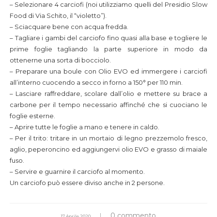
– Selezionare 4 carciofi (noi utilizziamo quelli del Presidio Slow
Food di Via Schito, il “violetto”).
– Sciacquare bene con acqua fredda.
– Tagliare i gambi del carciofo fino quasi alla base e togliere le
prime foglie tagliando la parte superiore in modo da
ottenerne una sorta di bocciolo.
– Preparare una boule con Olio EVO ed immergere i carciofi
all’interno cuocendo a secco in forno a 150° per 110 min.
– Lasciare raffreddare, scolare dall’olio e mettere su brace a
carbone per il tempo necessario affinché che si cuociano le
foglie esterne.
– Aprire tutte le foglie a mano e tenere in caldo.
– Per il trito: tritare in un mortaio di legno prezzemolo fresco,
aglio, peperoncino ed aggiungervi olio EVO e grasso di maiale
fuso.
– Servire e guarnire il carciofo al momento.
Un carciofo può essere diviso anche in 2 persone.
0 commento
17 Aprile 2020