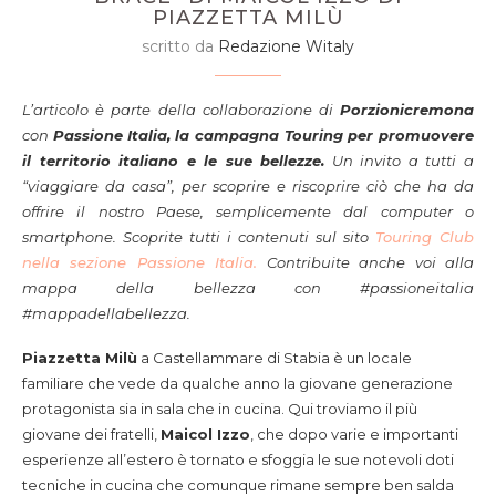
PIAZZETTA MILÙ
scritto da
Redazione Witaly
L’articolo è pa
rte della collaborazione di
Porzionicremona
con
Passione Italia,
la campagna Touring per promuovere
il territorio italiano e le sue bellezze.
Un invito a tutti a
“viaggiare da casa”, per scoprire e riscoprire ciò che ha da
offrire il nostro Paese, semplicemente dal computer o
smartphone. Scoprite tutti i contenuti sul sito
Touring Club
nella sezione Passione Italia.
Contribuite anche voi alla
mappa della bellezza con #passioneitalia
#mappadellabellezza.
Piazzetta Milù
a Castellammare di Stabia è un locale
familiare che vede da qualche anno la giovane generazione
protagonista sia in sala che in cucina. Qui troviamo il più
giovane dei fratelli,
Maicol Izzo
, che dopo varie e importanti
esperienze all’estero è tornato e sfoggia le sue notevoli doti
tecniche in cucina che comunque rimane sempre ben salda