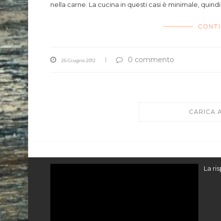
nella carne. La cucina in questi casi è minimale, qu
CONTI
0 commento
26 Giugno 2012
CARICA 
Video
La ri
Player