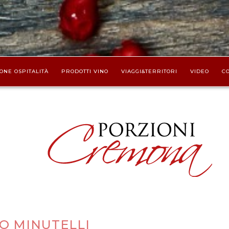
ONE OSPITALITÀ
PRODOTTI VINO
VIAGGI&TERRITORI
VIDEO
CO
O MINUTELLI