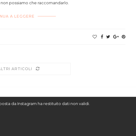
indi non possiamo che raccomandarlo.
NUA A LEGGERE
ALTRI ARTICOLI
sposta da Instagram ha restituito dati non validi.