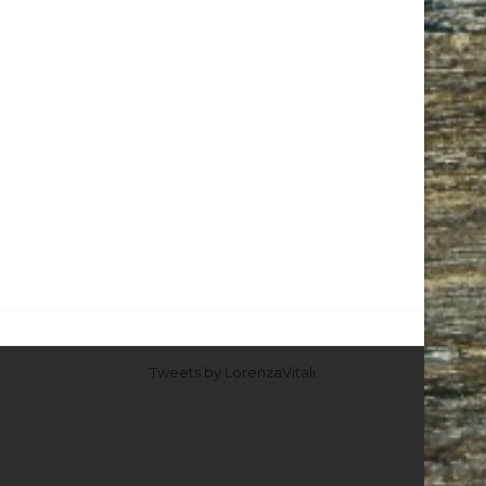
Tweets by LorenzaVitali