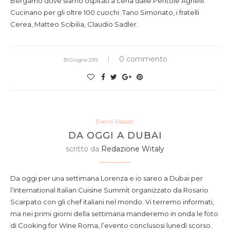
Bergamo dove siamo ospitati a cena dalle Pentole Agnelli.
Cucinano per gli oltre 100 cuochi: Tano Simonato, i fratelli
Cerea, Matteo Scibilia, Claudio Sadler.
0 commento
30 Giugno 2015
Eventi Passati
DA OGGI A DUBAI
scritto da
Redazione Witaly
Da oggi per una settimana Lorenza e io sareo a Dubai per
l’International Italian Cuisine Summit organizzato da Rosario
Scarpato con gli chef italiani nel mondo. Vi terremo informati,
ma nei primi giorni della settimana manderemo in onda le foto
di Cooking for Wine Roma, l’evento conclusosi lunedì scorso.