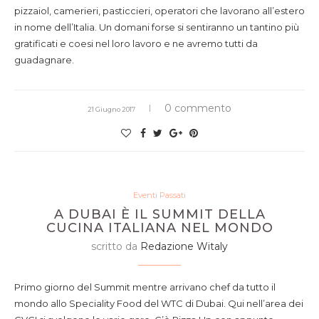
pizzaiol, camerieri, pasticcieri, operatori che lavorano all’estero
in nome dell’Italia. Un domani forse si sentiranno un tantino più
gratificati e coesi nel loro lavoro e ne avremo tutti da
guadagnare.
0 commento
21 Giugno 2017
Eventi Passati
A DUBAI È IL SUMMIT DELLA
CUCINA ITALIANA NEL MONDO
scritto da
Redazione Witaly
Primo giorno del Summit mentre arrivano chef da tutto il
mondo allo Speciality Food del WTC di Dubai. Qui nell’area dei