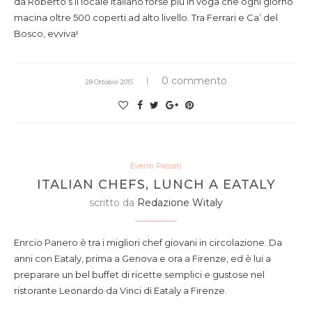
da Roberto’s il locale italiano forse più in voga che ogni giorno
macina oltre 500 coperti ad alto livello. Tra Ferrari e Ca’ del
Bosco, evviva!
0 commento
28 Ottobre 2015
Eventi Passati
ITALIAN CHEFS, LUNCH A EATALY
scritto da
Redazione Witaly
Enrcio Panero è tra i migliori chef giovani in circolazione. Da
anni con Eataly, prima a Genova e ora a Firenze, ed è lui a
preparare un bel buffet di ricette semplici e gustose nel
ristorante Leonardo da Vinci di Eataly a Firenze.