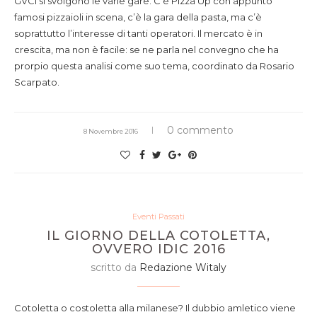
GVCI si svolgono le varie gare. C’è Pizza Up con appunto
famosi pizzaioli in scena, c’è la gara della pasta, ma c’è
soprattutto l’interesse di tanti operatori. Il mercato è in
crescita, ma non è facile: se ne parla nel convegno che ha
prorpio questa analisi come suo tema, coordinato da Rosario
Scarpato.
0 commento
8 Novembre 2016
Eventi Passati
IL GIORNO DELLA COTOLETTA,
OVVERO IDIC 2016
scritto da
Redazione Witaly
Cotoletta o costoletta alla milanese? Il dubbio amletico viene