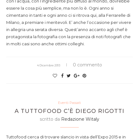
con l’acqua, con l’ingrediente più diffuso al mondo, dovrebbe
essere la cosa più semplice, ma non lo è. Ogni anno si
cimentano in tanti e ogni anno ci si ritrova qui, alla Ferrarelle di
Milano, a premiare i meritevoli. E’ anche l’occasione per vivere
in allegria una serata diversa. Quest’anno accanto agli chef è
protagonista la fotografia con la presenza di noti fotografi che
in molti casi sono anche ottimi colleghi.
0 commento
4 Dicembre 2013
Eventi Passati
A TUTTOFOOD C’È DIEGO RIGOTTI
scritto da
Redazione Witaly
Tuttofood cerca di trovare slancio in vista dell’Expo 2015 e in