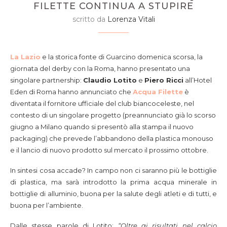
FILETTE CONTINUA A STUPIRE
scritto da
Lorenza Vitali
La Lazio
e la storica fonte di Guarcino domenica scorsa, la
giornata del derby con la Roma, hanno presentato una
singolare partnership:
Claudio Lotito
e
Piero Ricci
all’Hotel
Eden di Roma hanno annunciato che
Acqua Filette
è
diventata il fornitore ufficiale del club biancoceleste, nel
contesto di un singolare progetto (preannunciato già lo scorso
giugno a Milano quando si presentò alla stampa il nuovo
packaging) che prevede l’abbandono della plastica monouso
e il lancio di nuovo prodotto sul mercato il prossimo ottobre.
In sintesi cosa accade? In campo non ci saranno più le bottiglie
di plastica, ma sarà introdotto la prima acqua minerale in
bottiglie di alluminio, buona per la salute degli atleti e di tutti, e
buona per l’ambiente.
Dalle stesse parole di Lotito:
“Oltre ai risultati nel calcio