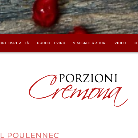
ONE OSPITALITÀ
PRODOTTI VINO
VIAGGI&TERRITORI
VIDEO
CO
L POULENNEC