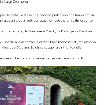
 da
Luigi Cremona
rande festa. Le stelle che cadono purtroppo non fanno notizia,
sono giovani e quasi tutti transitati nel nostro premio Emergente
loro carriera, da Franzese a Cilenti, da Bellingeri a Giubbani,
ispetto alle aspettative di tanti bravi monostellati, ma almeno
Kresios e Giovanni Solofra a suggellare il trionfo della
noscimenti che i nostri giovani emergentei hanno raccolto.