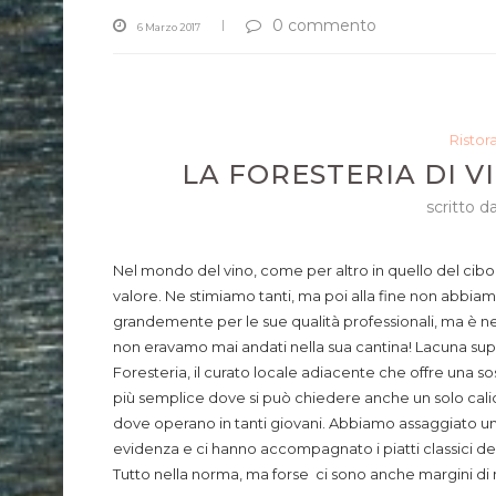
0 commento
6 Marzo 2017
Ristor
LA FORESTERIA DI V
scritto d
Nel mondo del vino, come per altro in quello del cibo,
valore. Ne stimiamo tanti, ma poi alla fine non abbiam
grandemente per le sue qualità professionali, ma è n
non eravamo mai andati nella sua cantina! Lacuna super
Foresteria, il curato locale adiacente che offre una sost
più semplice dove si può chiedere anche un solo calic
dove operano in tanti giovani. Abbiamo assaggiato una se
evidenza e ci hanno accompagnato i piatti classici della
Tutto nella norma, ma forse ci sono anche margini di