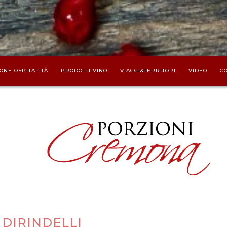
ONE OSPITALITÀ
PRODOTTI VINO
VIAGGI&TERRITORI
VIDEO
CO
 DIRINDELLI