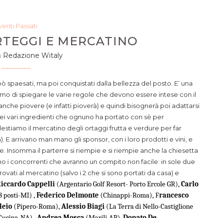
venti Passati
RTEGGI E MERCATINO
a
Redazione Witaly
n pò spaesati, ma poi conquistati dalla bellezza del posto. E’ una
o di spiegare le varie regole che devono essere intese con il
 anche piovere (e infatti pioverà) e quindi bisognerà poi adattarsi
ei vari ingredienti che ognuno ha portato con sè per
llestiamo il mercatino degli ortaggi frutta e verdure per far
). E arrivano man mano gli sponsor, con i loro prodotti e vini, e
e. Insomma il parterre si riempie e si riempie anche la chiesetta
mo i concorrenti che avranno un compito non facile: in sole due
ovati al mercatino (salvo i 2 che si sono portati da casa) e
iccardo Cappelli
(Argentario Golf Resort- Porto Ercole GR),
Carlo
8 posti-MI) ,
Federico Delmonte
(Chinappi-Roma), F
rancesco
leio
(Pipero-Roma),
Alessio Biagi
(La Terra di Nello-Castiglione
 Cucina-NA) ,
Andrea Mosca
(Marili-AP),
Donato De