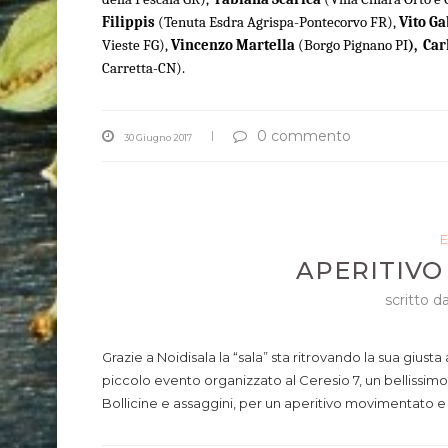
Filippis
(Tenuta Esdra Agrispa-Pontecorvo FR),
Vito Ga
Vieste FG),
Vincenzo Martella
(Borgo Pignano PI
)
,
Car
Carretta-CN).
0 commento
30 Giugno 2017
E
APERITIVO
scritto d
Grazie a Noidisala la “sala” sta ritrovando la sua gius
piccolo evento organizzato al Ceresio 7, un bellissimo r
Bollicine e assaggini, per un aperitivo movimentato e