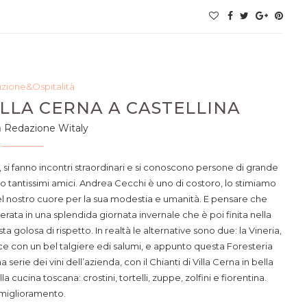
azione&Ospitalità
ILLA CERNA A CASTELLINA
a
Redazione Witaly
 si fanno incontri straordinari e si conoscono persone di grande
o tantissimi amici. Andrea Cecchi è uno di costoro, lo stimiamo
el nostro cuore per la sua modestia e umanità. E pensare che
ata in una splendida giornata invernale che è poi finita nella
a golosa di rispetto. In realtà le alternative sono due: la Vineria,
e con un bel talgiere edi salumi, e appunto questa Foresteria
rie dei vini dell’azienda, con il Chianti di Villa Cerna in bella
 cucina toscana: crostini, tortelli, zuppe, zolfini e fiorentina.
 miglioramento.