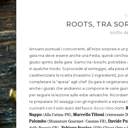
E
ROOTS, TRA SO
scritto d
Arrivano puntuali i concorrenti, all’inizio sorpresi e u
gara ma deve essere anche una Festa, quindi cerchiam
giusto spirito della gara. Siamo tra i boschi, potrebbe
in qualche modo. Si procede al sorteggio, alla pesa d
caratterizzare la ricetta (massimo 2 ingredienti), poi a
completare la “spesa” agli chef. (la gara è vegetariana
anche i giurati che andranno a comporre le varie giuri
per seguire la lezione sulle erbe selvatiche. Ricordia
re preparare 30 assaggi con gli ingredienti a srpresa tr
cucinarli con il solo aiuto del fuoco. Ecco i loro nomi:
R
Nappo
(Alla Catina-PN),
Marcello Tiboni
(ristorante 2
Palombo
(Sfumature Gourmet- Cassino FR),
Davide Pu
della Pescaia GR),
Fabiana Scarica
(Villa Chiara Orto e