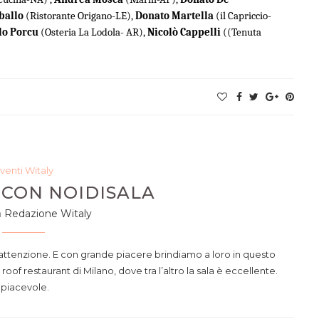
ballo
(Ristorante Origano-LE),
Donato Martella
(il Capriccio-
lo Porcu
(Osteria La Lodola- AR),
Nicolò Cappelli
(
(Tenuta
venti Witaly
 CON NOIDISALA
a
Redazione Witaly
ta attenzione. E con grande piacere brindiamo a loro in questo
oof restaurant di Milano, dove tra l’altro la sala è eccellente.
 piacevole.