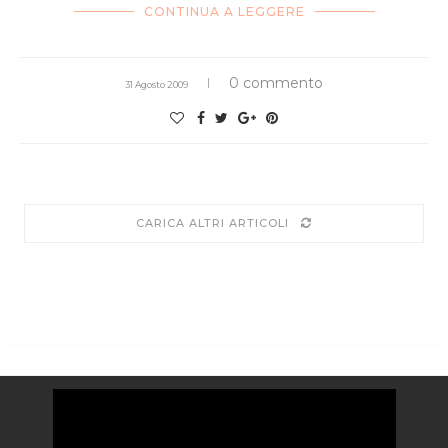
CONTINUA A LEGGERE
0 commento
31 Agosto 2009
CARICA ALTRI ARTICOLI
Video
Player