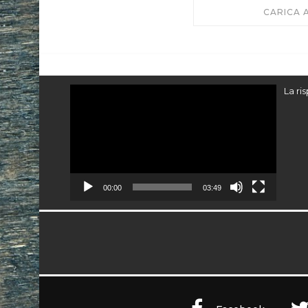
CARICA 
Video
La ri
Player
00:00
03:49