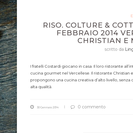
E
RISO. COLTURE & COTT
FEBBRAIO 2014 VER
CHRISTIAN E
scritto da
Lin
I fratelli Costardi giocano in casa. Il loro ristorante all
cucina gourmet nel Vercellese. Il ristorante Christian e 
propongono una cucina creativa d’alto livello, senza d
alta qualità.
0 commento
30 Gennaio 2014