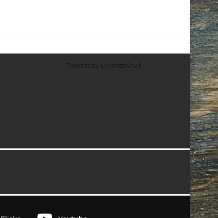
Tweets by LorenzaVitali
I