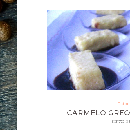
Ristor
CARMELO GREC
scritto d