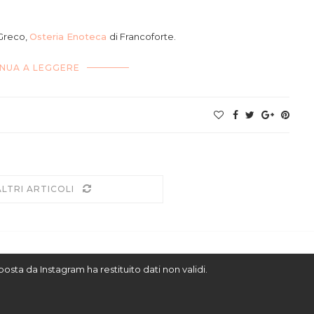
armigiano salsa caffÃ¨
 Greco,
Osteria Enoteca
di Francoforte.
NUA A LEGGERE
ALTRI ARTICOLI
sposta da Instagram ha restituito dati non validi.