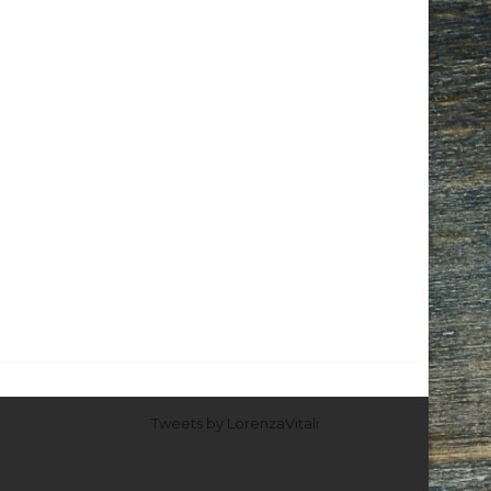
Tweets by LorenzaVitali