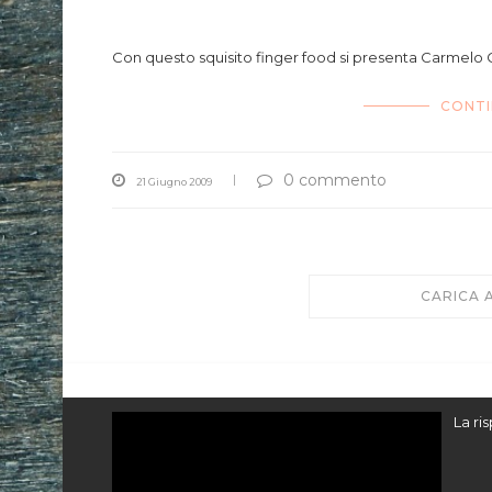
royale di p
Con questo squisito finger food si presenta Carmelo
CONTI
0 commento
21 Giugno 2009
CARICA 
Video
La ri
Player