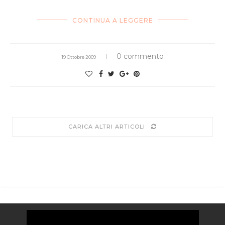
CONTINUA A LEGGERE
0 commento
19 Ottobre 2009
CARICA ALTRI ARTICOLI
Video
Player