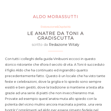
ALDO MORASSUTTI
Ristorazione&Ospitalità
LE ANATRE DA TONI A
GRADISCUTTA
scritto da
Redazione Witaly
Con tutti i colleghi della guida Vinibuoni eccoci in questo
storico ristorante che sfiora il secolo di vita. A Toni è succeduto
il figlio Aldo che ha continuato ed ingrandito quanto
precedentemente fatto. Questo è un locale che ha visto tante
feste e celebrazioni, dove la griglia e lo spiedo sono sempre
esistiti e ben gestiti, dove la tradizione si mantiene a testa alta
grazie ad una serie di piatti che non invecchieranno mai.
Provate ad esempio quest’anatra muta allo spiedo con la
polenta del vicino mulino ancora macinata a pietra…una vera
bontà! Complimenti ad Aldo per essere rimasto fedele nel