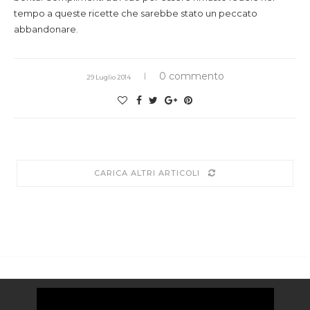
tempo a queste ricette che sarebbe stato un peccato
abbandonare.
0 commento
29 Luglio 2014
CARICA ALTRI ARTICOLI
Video
Player