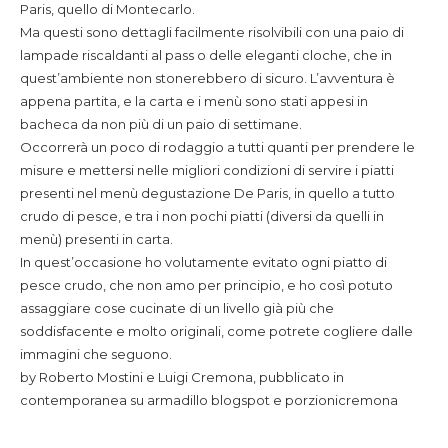
Paris, quello di Montecarlo.
Ma questi sono dettagli facilmente risolvibili con una paio di
lampade riscaldanti al pass o delle eleganti cloche, che in
quest’ambiente non stonerebbero di sicuro. L’avventura è
appena partita, e la carta e i menù sono stati appesi in
bacheca da non più di un paio di settimane.
Occorrerà un poco di rodaggio a tutti quanti per prendere le
misure e mettersi nelle migliori condizioni di servire i piatti
presenti nel menù degustazione De Paris, in quello a tutto
crudo di pesce, e tra i non pochi piatti (diversi da quelli in
menù) presenti in carta.
In quest’occasione ho volutamente evitato ogni piatto di
pesce crudo, che non amo per principio, e ho così potuto
assaggiare cose cucinate di un livello già più che
soddisfacente e molto originali, come potrete cogliere dalle
immagini che seguono.
by Roberto Mostini e Luigi Cremona, pubblicato in
contemporanea su armadillo blogspot e porzionicremona