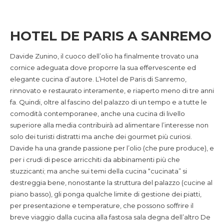
HOTEL DE PARIS A SANREMO
Davide Zunino, il cuoco dell’olio ha finalmente trovato una
cornice adeguata dove proporre la sua effervescente ed
elegante cucina d’autore. L’Hotel de Paris di Sanremo,
rinnovato e restaurato interamente, e riaperto meno di tre anni
fa. Quindi, oltre al fascino del palazzo di un tempo e a tutte le
comodità contemporanee, anche una cucina di livello
superiore alla media contribuirà ad alimentare l’interesse non
solo dei turisti distratti ma anche dei gourmet più curiosi.
Davide ha una grande passione per l’olio (che pure produce), e
per i crudi di pesce arricchiti da abbinamenti più che
stuzzicanti; ma anche sui temi della cucina “cucinata” si
destreggia bene, nonostante la struttura del palazzo (cucine al
piano basso), gli ponga qualche limite di gestione dei piatti,
per presentazione e temperature, che possono soffrire il
breve viaggio dalla cucina alla fastosa sala degna dell’altro De