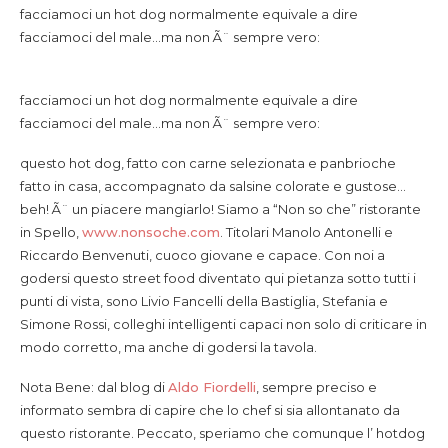
facciamoci un hot dog normalmente equivale a dire
facciamoci del male…ma non Ã¨ sempre vero:
facciamoci un hot dog normalmente equivale a dire
facciamoci del male…ma non Ã¨ sempre vero:
questo hot dog, fatto con carne selezionata e panbrioche
fatto in casa, accompagnato da salsine colorate e gustose…
beh! Ã¨ un piacere mangiarlo! Siamo a “Non so che” ristorante
in Spello,
www.nonsoche.com
. Titolari Manolo Antonelli e
Riccardo Benvenuti, cuoco giovane e capace. Con noi a
godersi questo street food diventato qui pietanza sotto tutti i
punti di vista, sono Livio Fancelli della Bastiglia, Stefania e
Simone Rossi, colleghi intelligenti capaci non solo di criticare in
modo corretto, ma anche di godersi la tavola.
Nota Bene: dal blog di
Aldo Fiordelli
, sempre preciso e
informato sembra di capire che lo chef si sia allontanato da
questo ristorante. Peccato, speriamo che comunque l’ hotdog