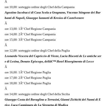
Â
ore 10,00: sorteggio ordine degli Chef della Campania
Agostino Iacobucci di Casa Scola a Gragnano, Vncenzo Stingone dei Bar
banti di Napoli, Giuseppe Iannotti di Kresios di Castelvenere
Â
ore 13,00: 1Â° Chef Regione Campania
ore 14,00: 2Â° Chef Regione Campania
ore 15,00: 3Â° Chef Regione Campania
Â
ore 12,00: sorteggio ordine degli Chef della Puglia
Leonardo Vescera del Capriccio di Vieste, Lucia Biscotti de Le antiche ser
e di Lesina, Donato Episcopo, dellâ€™ Hotel Risorgimento di Lecce
Â
ore 16,00: 1Â° Chef Regione Puglia
ore 17,00: 2Â° Chef Regione Puglia
ore 18,00: 3Â° Chef Regione Puglia
Â
ore 14,00: sorteggio ordine degli Chef della Sicilia
Giuseppe Costa del Bavaglino a Terrasini, Gianni Zichichi del Nanni di E
rice, Luca Cannizzaro de La Sirenetta di Modica