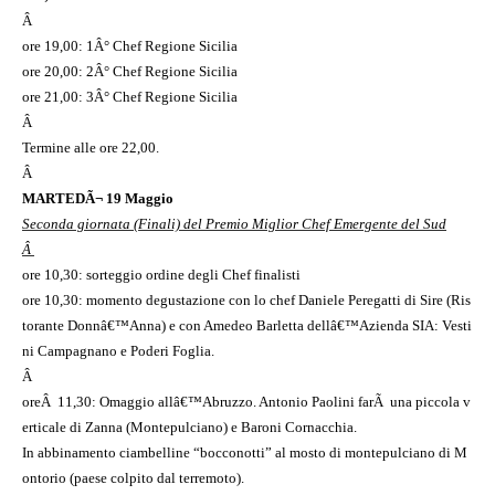
Â
ore 19,00: 1Â° Chef Regione Sicilia
ore 20,00: 2Â° Chef Regione Sicilia
ore 21,00: 3Â° Chef Regione Sicilia
Â
Termine alle ore 22,00.
Â
MARTEDÃ¬ 19 Maggio
Seconda giornata (Finali) del Premio Miglior Chef Emergente del Sud
Â
ore 10,30: sorteggio ordine degli Chef finalisti
ore 10,30: momento degustazione con lo chef Daniele Peregatti di Sire (Ris
torante Donnâ€™Anna) e con Amedeo Barletta dellâ€™Azienda SIA: Vesti
ni Campagnano e Poderi Foglia.
Â
oreÂ 11,30: Omaggio allâ€™Abruzzo. Antonio Paolini farÃ una piccola v
erticale di Zanna (Montepulciano) e Baroni Cornacchia.
In abbinamento ciambelline “bocconotti” al mosto di montepulciano di M
ontorio (paese colpito dal terremoto).