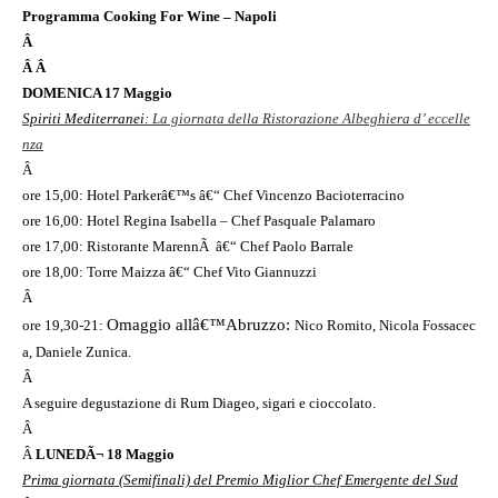
Programma Cooking For Wine – Napoli
Â
Â
Â
DOMENICA 17 Maggio
Spiriti Mediterranei:
La giornata della Ristorazione Albeghiera d’ eccelle
nza
Â
ore 15,00: Hotel Parkerâ€™s â€“ Chef Vincenzo Bacioterracino
ore 16,00: Hotel Regina Isabella – Chef Pasquale Palamaro
ore 17,00: Ristorante MarennÃ â€“ Chef Paolo Barrale
ore 18,00: Torre Maizza â€“ Chef Vito Giannuzzi
Â
Omaggio allâ€™Abruzzo:
ore 19,30-21:
Nico Romito
, Nicola Fossacec
a, Daniele Zunica.
Â
A seguire degustazione di Rum Diageo, sigari e cioccolato.
Â
Â
LUNEDÃ¬ 18 Maggio
Prima giornata (Semifinali) del Premio Miglior Chef Emergente del Sud