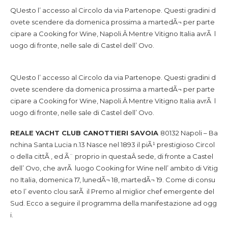
QUesto l’ accesso al Circolo da via Partenope. Questi gradini d
ovete scendere da domenica prossima a martedÃ¬ per parte
cipare a Cooking for Wine, Napoli.Â Mentre Vitigno Italia avrÃ l
uogo di fronte, nelle sale di Castel dell’ Ovo.
QUesto l’ accesso al Circolo da via Partenope. Questi gradini d
ovete scendere da domenica prossima a martedÃ¬ per parte
cipare a Cooking for Wine, Napoli.Â Mentre Vitigno Italia avrÃ l
uogo di fronte, nelle sale di Castel dell’ Ovo.
REALE YACHT CLUB CANOTTIERI SAVOIA
80132 Napoli – Ba
nchina Santa Lucia n.13 Nasce nel 1893 il piÃ¹ prestigioso Circol
o della cittÃ , ed Ã¨ proprio in questaÂ sede, di fronte a Castel
dell’ Ovo, che avrÃ luogo Cooking for Wine nell’ ambito di Vitig
no Italia, domenica 17, lunedÃ¬ 18, martedÃ¬ 19. Come di consu
eto l’ evento clou sarÃ il Premo al miglior chef emergente del
Sud. Ecco a seguire il programma della manifestazione ad ogg
i.