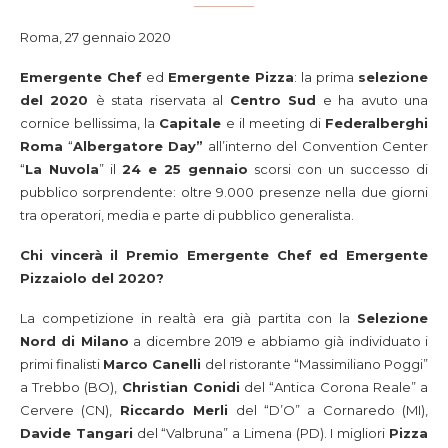
Roma, 27 gennaio 2020
Emergente Chef
ed
Emergente Pizza
: la prima
selezione
del 2020
è stata riservata al
Centro Sud
e ha avuto una
cornice bellissima, la
Capitale
e il meeting di
Federalberghi
Roma
“
Albergatore Day”
all’interno del Convention Center
“
La Nuvola
” il
24 e 25 gennaio
scorsi con un successo di
pubblico sorprendente: oltre 9.000 presenze nella due giorni
tra operatori, media e parte di pubblico generalista.
Chi vincerà il Premio Emergente Chef ed Emergente
Pizzaiolo del 2020?
La competizione in realtà era già partita con la
Selezione
Nord di Milano
a dicembre 2019 e abbiamo già individuato i
primi finalisti
Marco Canelli
del ristorante “Massimiliano Poggi”
a Trebbo (BO),
Christian Conidi
del “Antica Corona Reale” a
Cervere (CN),
Riccardo Merli
del “D’O” a Cornaredo (MI),
Davide Tangari
del “Valbruna” a Limena (PD). I migliori
Pizza