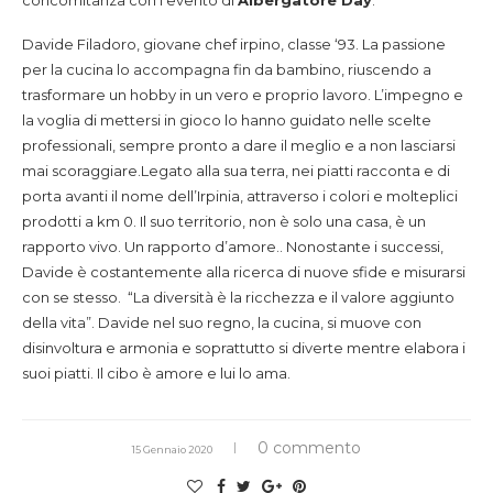
concomitanza con l’evento di
Albergatore Day
.
Davide Filadoro, giovane chef irpino, classe ‘93. La passione
per la cucina lo accompagna fin da bambino, riuscendo a
trasformare un hobby in un vero e proprio lavoro. L’impegno e
la voglia di mettersi in gioco lo hanno guidato nelle scelte
professionali, sempre pronto a dare il meglio e a non lasciarsi
mai scoraggiare.Legato alla sua terra, nei piatti racconta e di
porta avanti il nome dell’Irpinia, attraverso i colori e molteplici
prodotti a km 0. Il suo territorio, non è solo una casa, è un
rapporto vivo. Un rapporto d’amore.. Nonostante i successi,
Davide è costantemente alla ricerca di nuove sfide e misurarsi
con se stesso. “La diversità è la ricchezza e il valore aggiunto
della vita”. Davide nel suo regno, la cucina, si muove con
disinvoltura e armonia e soprattutto si diverte mentre elabora i
suoi piatti. Il cibo è amore e lui lo ama.
0 commento
15 Gennaio 2020