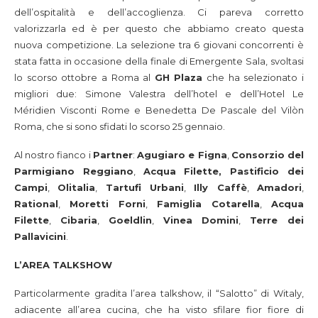
dell’ospitalità e dell’accoglienza. Ci pareva corretto
valorizzarla ed è per questo che abbiamo creato questa
nuova competizione. La selezione tra 6 giovani concorrenti è
stata fatta in occasione della finale di Emergente Sala, svoltasi
lo scorso ottobre a Roma al
GH Plaza
che ha selezionato i
migliori due: Simone Valestra dell’hotel e dell’Hotel Le
Méridien Visconti Rome e Benedetta De Pascale del Vilòn
Roma, che si sono sfidati lo scorso 25 gennaio.
Al nostro fianco i
Partner
:
Agugiaro e Figna
,
Consorzio del
Parmigiano Reggiano
,
Acqua Filette, Pastificio dei
Campi
,
Olitalia
,
Tartufi Urbani
,
Illy Caffè
,
Amadori
,
Rational
,
Moretti Forni
,
Famiglia Cotarella
,
Acqua
Filette
,
Cibaria
,
Goeldlin
,
Vinea Domini
,
Terre dei
Pallavicini
.
L’AREA TALKSHOW
Particolarmente gradita l’area talkshow, il “Salotto” di Witaly,
adiacente all’area cucina, che ha visto sfilare fior fiore di