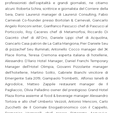
professionisti dell’ospitalità e grandi giornalisti, ne citiamo
alcuni: Roberta Schira, scrittrice e giornalista del Corriere della
Sera, Dario Laurenzi manager di Laurenzi Consulting, Fabio
Carnevali Co-founder presso Bortolan & Carnevali, Giancarlo
Angelo Ronconi writer, Gianfranco Pascucci chef di Pascucci al
Porticciolo, Roy Caceres chef di Metamorfosi, Riccardo Di
Giacinto chef di All’Oro, Daniele Lippi chef di Acquolina,
Giancarlo Casa patron de La Gatta Mangiona, Pier Daniele Seu
di pizzachef Seu Illuminati, Antonello Cocco manager del JK
Place Roma, Teresa Cremona esperta italiana di hotellerie,
Alessandro D’Ilario Hotel Manager, Daniel Franchi Temporary
Manager dell’Hotel Olimpia, Giovanni Pizzolante manager
dell’hotellerie, Martino Solito, Gabriele Bianchi vincitore di
Emergente Sala 2019, Giampaolo Trombetti, Alfonso Isinelli di
Agrodolce, Matteo Zappile restaurant manager de Il
Pagliaccio, Olivia Palladino owner del prestigioso Grand Hotel
Plaza Roma assieme al food & beverage manager Alessandro
Tortora e allo chef Umberto Vezzoli, Antonio Menconi, Carlo
Zucchetti de Il Giornale Enogastronomico con il Cappello,