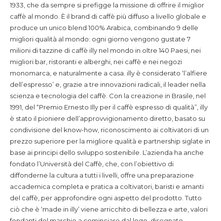
1933, che da sempre si prefigge la missione di offrire il miglior
caffè al mondo. È il brand di caffè più diffuso a livello globale e
produce un unico blend 100% Arabica, combinando 9 delle
migliori qualità al mondo: ogni giorno vengono gustate 7
milioni di tazzine di caffè illy nel mondo in oltre 140 Paesi, nei
migliori bar, ristoranti e alberghi, nei caffè e nei negozi
monomarca, e naturalmente a casa. illy è considerato ‘l’alfiere
dell’espresso’ e, grazie a tre innovazioni radicali, il leader nella
scienza e tecnologia del caffè. Con la creazione in Brasile, nel
1991, del “Premio Ernesto Illy per il caffè espresso di qualità”, illy
è stato il pioniere dell’approvvigionamento diretto, basato su
condivisione del know-how, riconoscimento ai coltivatori di un
prezzo superiore per la migliore qualità e partnership siglate in
base ai principi dello sviluppo sostenibile. L’azienda ha anche
fondato l’Università del Caffè, che, con l’obiettivo di
diffonderne la cultura a tutti i livelli, offre una preparazione
accademica completa e pratica a coltivatori, baristi e amanti
del caffè, per approfondire ogni aspetto del prodotto. Tutto
ciò che è ‘made in illy’ viene arricchito di bellezza e arte, valori
fondanti del marchio a cominciare dal logo, disegnato