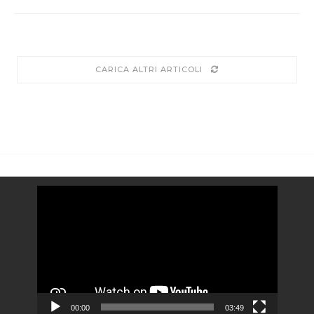
CARICA ALTRI ARTICOLI
Video
Player
00:00
03:49