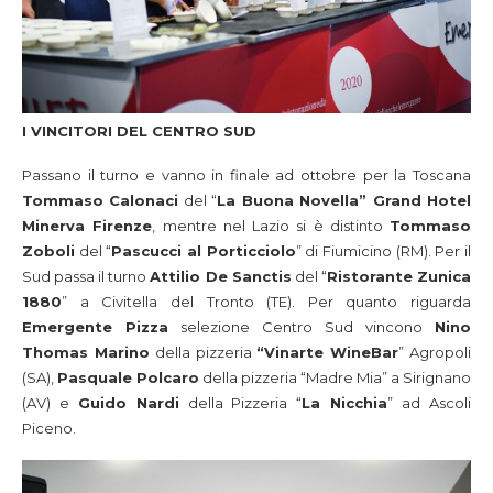
I VINCITORI DEL CENTRO SUD
Passano il turno e vanno in finale ad ottobre per la Toscana
Tommaso Calonaci
del “
La Buona Novella” Grand Hotel
Minerva Firenze
, mentre nel Lazio si è distinto
Tommaso
Zoboli
del “
Pascucci al Porticciolo
” di Fiumicino (RM). Per il
Sud passa il turno
Attilio De Sanctis
del “
Ristorante Zunica
1880
” a Civitella del Tronto (TE). Per quanto riguarda
Emergente Pizza
selezione Centro Sud vincono
Nino
Thomas Marino
della pizzeria
“Vinarte WineBar
” Agropoli
(SA),
Pasquale Polcaro
della pizzeria “Madre Mia” a Sirignano
(AV) e
Guido Nardi
della Pizzeria “
La Nicchia
” ad Ascoli
Piceno.