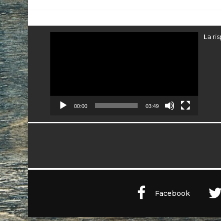
Video
La ri
Player
00:00
03:49
Facebook