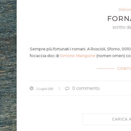
Ristor
FORN
scritto d
Sempre più fortunati i romani. A Roscioli, Sforno, 0010
focaccia doc di
Simone Mangione
(nomen omen) con 
CONTI
0 commento
2 Luglio 2010
CARICA 