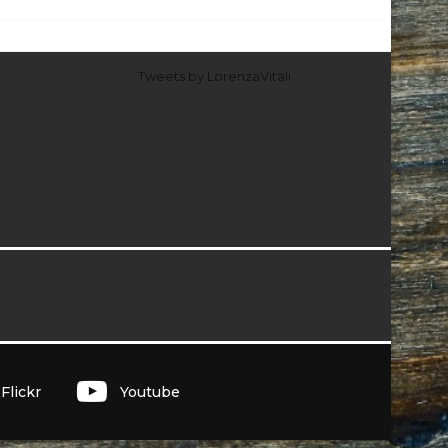
Tweets by LorenzaVitali
I
Flickr
Youtube