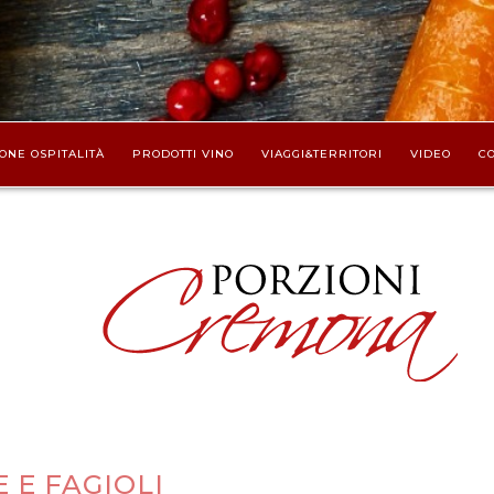
ONE OSPITALITÀ
PRODOTTI VINO
VIAGGI&TERRITORI
VIDEO
CO
 E FAGIOLI