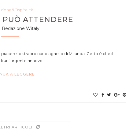
azione&Ospitalità
O PUÒ ATTENDERE
a
Redazione Witaly
 un classico del Paradiso
piacere lo straordinario agnello di Miranda. Certo è che il
di un’ urgente rinnovo.
NUA A LEGGERE
ALTRI ARTICOLI