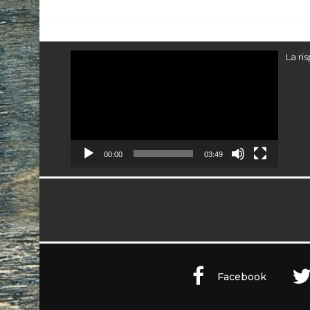
Video
La ri
Player
00:00
03:49
Facebook