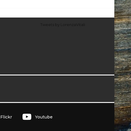
Tweets by LorenzaVitali
I
Flickr
Youtube