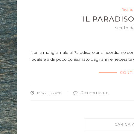
Ristor
IL PARADIS
scritto d
sagne e fagili,
Non si mangia male al Paradiso, e anzi ricordiamo con 
locale è a dir poco consumato dagli anni e necessita 
CONTI
0 commento
12 Dicembre 2009
CARICA 