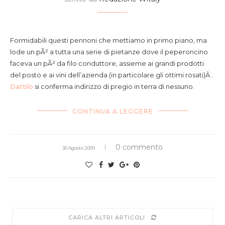
pennoni ripieni di gamberi e pomodoro con arancia
essiccata pecorino e peperoncino
Formidabili questi pennoni che mettiamo in primo piano, ma
lode un pÃ² a tutta una serie di pietanze dove il peperoncino
faceva un pÃ² da filo conduttore, assieme ai grandi prodotti
del posto e ai vini dell’azienda (in particolare gli ottimi rosati)Â .
Dattilo
si conferma indirizzo di pregio in terra di nessuno.
CONTINUA A LEGGERE
0 commento
30 Agosto 2009
CARICA ALTRI ARTICOLI