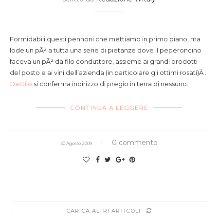
pennoni ripieni di gamberi e pomodoro con arancia
essiccata pecorino e peperoncino
Formidabili questi pennoni che mettiamo in primo piano, ma
lode un pÃ² a tutta una serie di pietanze dove il peperoncino
faceva un pÃ² da filo conduttore, assieme ai grandi prodotti
del posto e ai vini dell’azienda (in particolare gli ottimi rosati)Â .
Dattilo
si conferma indirizzo di pregio in terra di nessuno.
CONTINUA A LEGGERE
0 commento
30 Agosto 2009
CARICA ALTRI ARTICOLI