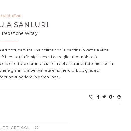
rodotti&Vini
U A SANLURI
a
Redazione Witaly
 ed occupa tutta una collina con la cantina in vetta e vista
è il vento); la famiglia che ti accoglie al completo, la
 ora direttore commerciale; la bellezza architettonica della
one è già ampia per varietà e numero di bottiglie, ed
rmentino superiore in prima linea.
ALTRI ARTICOLI