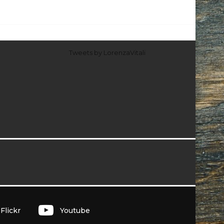
Tweets by LorenzaVitali
I
Flickr
Youtube