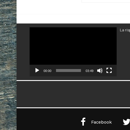
Video
La ri
Player
00:00
03:49
Facebook