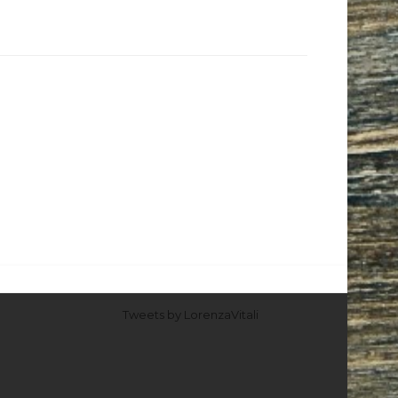
Tweets by LorenzaVitali