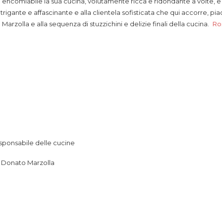
ità encomiabile la sua cucina, volutamente ricca e ridondante a vo
rigante e affascinante e alla clientela sofisticata che qui accorre, piace.
arzolla e alla sequenza di stuzzichini e delizie finali della cucina.
Ros
esponsabile delle cucine
to Donato Marzolla