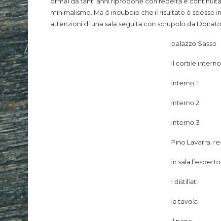
ormai da tanti anni ripropone con fedeltà e continu
minimalismo.
Ma è indubbio che il risultato è spesso int
attenzioni di una sala seguita con scrupolo da Donato M
palazzo Sasso
il cortile interno
interno 1
interno 2
interno 3
Pino Lavarra, r
in sala l’esper
i distillati
la tavola
il pane