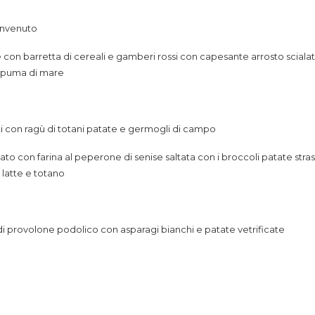
envenuto
 con barretta di cereali e gamberi rossi con capesante arrosto scialati
spuma di mare
ti con ragù di totani patate e germogli di campo
ato con farina al peperone di senise saltata con i broccoli patate stras
l latte e totano
 di provolone podolico con asparagi bianchi e patate vetrificate