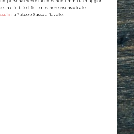
lte, e noi personalmente raccomanderemmo un maggior
 In effetti è difficile rimanere insensibili alle
sellini
a Palazzo Sasso a Ravello.