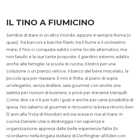
IL TINO A FIUMICINO
Sembra di stare in un altro mondo, eppure è sempre Roma (o
quasi). Tra barconi e barche filanti, tra il fiume e il vicinissimo
mare, il Tino ci conquista subito come locale alternativo, ma
non fasullo e le sue tante proposte: il giardino esterno adatto
anche alle famiglie, la scuola di cucina, il bistrò per una
colazione o un pranzo veloce, il banco del bere miscelato, la
piccola spa per rilassarsi. E non è finita, al piano di sopra
un’elegante, senza strafare, sala gourmet con anche una
saletta per riunioni di business, o privè per starsene tranquilli.
Come dire ce n’è per tutti i gusti e anche per varie possibilità di
spesa. Noi saliamo al gourmet e ritroviamo la brava Hiromi, ben
12 anni alla Trota di Rivodutri ed ora scesa in riva al mare. In
cucina Daniele Usai si destreggia con sapienza e
organizzazione appresa dalle belle esperienze fatte (lo
ricordiamo nella brigata stellare di Derflingher all’Eden con