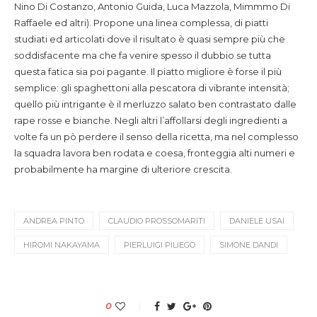
Nino Di Costanzo, Antonio Guida, Luca Mazzola, Mimmmo Di
Raffaele ed altri). Propone una linea complessa, di piatti
studiati ed articolati dove il risultato è quasi sempre più che
soddisfacente ma che fa venire spesso il dubbio se tutta
questa fatica sia poi pagante. Il piatto migliore è forse il più
semplice: gli spaghettoni alla pescatora di vibrante intensità;
quello più intrigante è il merluzzo salato ben contrastato dalle
rape rosse e bianche. Negli altri l’affollarsi degli ingredienti a
volte fa un pò perdere il senso della ricetta, ma nel complesso
la squadra lavora ben rodata e coesa, fronteggia alti numeri e
probabilmente ha margine di ulteriore crescita.
ANDREA PINTO
CLAUDIO PROSSOMARITI
DANIELE USAI
HIROMI NAKAYAMA
PIERLUIGI PILIEGO
SIMONE DANDI
0