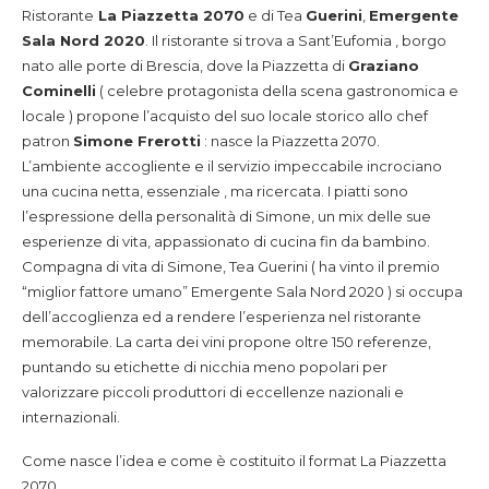
Ristorante
La Piazzetta 2070
e di Tea
Guerini
,
Emergente
Sala Nord 2020
. Il ristorante si trova a Sant’Eufomia , borgo
nato alle porte di Brescia, dove la Piazzetta di
Graziano
Cominelli
( celebre protagonista della scena gastronomica e
locale ) propone l’acquisto del suo locale storico allo chef
patron
Simone Frerotti
: nasce la Piazzetta 2070.
L’ambiente accogliente e il servizio impeccabile incrociano
una cucina netta, essenziale , ma ricercata. I piatti sono
l’espressione della personalità di Simone, un mix delle sue
esperienze di vita, appassionato di cucina fin da bambino.
Compagna di vita di Simone, Tea Guerini ( ha vinto il premio
“miglior fattore umano” Emergente Sala Nord 2020 ) si occupa
dell’accoglienza ed a rendere l’esperienza nel ristorante
memorabile. La carta dei vini propone oltre 150 referenze,
puntando su etichette di nicchia meno popolari per
valorizzare piccoli produttori di eccellenze nazionali e
internazionali.
Come nasce l’idea e come è costituito il format La Piazzetta
2070